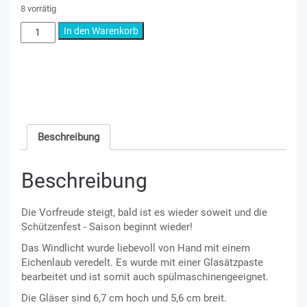
8 vorrätig
Windlicht
In den Warenkorb
Schützenfest
Eichenlaub
Menge
Artikelnummer:
2500001
Kategorien:
Schützenfest
,
Schützenfest-Box
Beschreibung
Beschreibung
Die Vorfreude steigt, bald ist es wieder soweit und die
Schützenfest - Saison beginnt wieder!
Das Windlicht wurde liebevoll von Hand mit einem
Eichenlaub veredelt. Es wurde mit einer Glasätzpaste
bearbeitet und ist somit auch spülmaschinengeeignet.
Die Gläser sind 6,7 cm hoch und 5,6 cm breit.