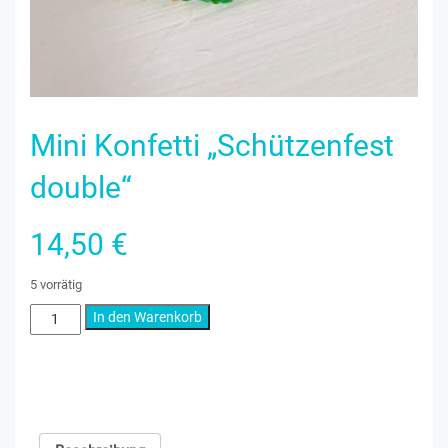
Mini Konfetti „Schützenfest
double“
14,50
€
5 vorrätig
Mini
In den Warenkorb
Konfetti
„Schützenfest
double“
Kategorie:
Schmuck & Accessoires
Menge