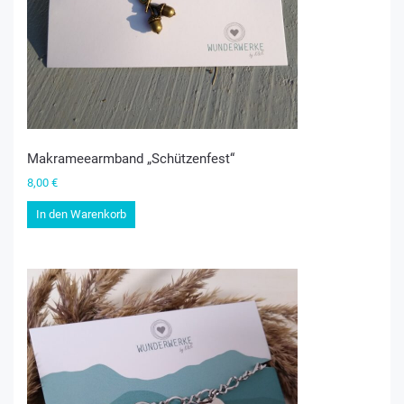
Makrameearmband „Schützenfest“
8,00
€
In den Warenkorb