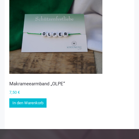
Makrameearmband „OLPE“
7,50
€
In den Warenkorb