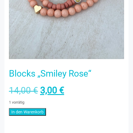
Blocks „Smiley Rose“
Ursprünglicher
Aktueller
14,00
€
3,00
€
Preis
Preis
1 vorrätig
Blocks
In den Warenkorb
war:
ist:
„Smiley
Rose“
14,00 €
3,00 €.
Kategorie:
Others
Menge