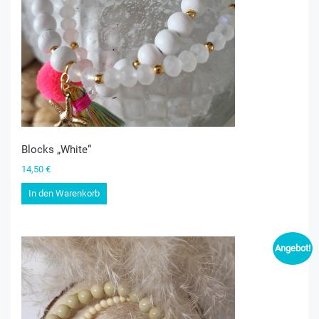
Blocks „White“
14,50
€
In den Warenkorb
Angebot!