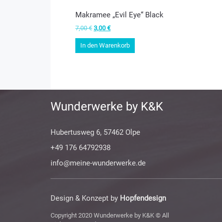
Makramee „Evil Eye“ Black
Ursprünglicher
Aktueller
7,00
€
3,00
€
Preis
Preis
In den Warenkorb
war:
ist:
7,00 €
3,00 €.
Wunderwerke by K&K
Hubertusweg 6, 57462 Olpe
+49 176 64792938
info@meine-wunderwerke.de
Design & Konzept by
Hopfendesign
Copyright 2020 Wunderwerke by K&K © All