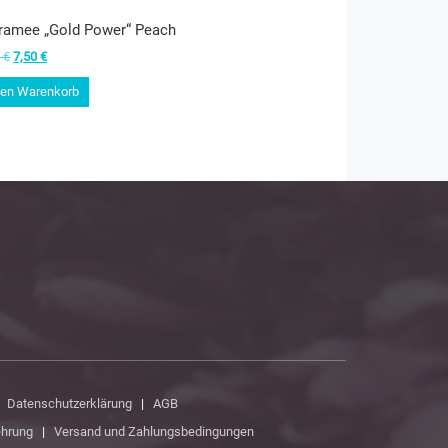
amee „Gold Power“ Peach
Ursprünglicher
Aktueller
0
€
7,50
€
Preis
Preis
den Warenkorb
war:
ist:
12,50 €
7,50 €.
|
Datenschutzerklärung
|
AGB
ehrung
|
Versand und Zahlungsbedingungen