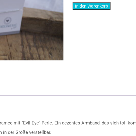
Makramee
In den Warenkorb
war:
ist:
„Evil
Eye“
7,00 €
3,0
Lieferzeit:
5-10 Tage
Grey
Artikelnummer:
13702601
Katego
Menge
ee mit "Evil Eye"-Perle. Ein dezentes Armband, das sich toll komb
in der Größe verstellbar.