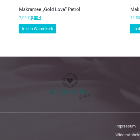
Makramee „Gold Love“ Petrol
Makr
Ursprünglicher
Aktueller
7,00
€
3,00
€
12,5
Preis
Preis
In den Warenkorb
In 
war:
ist:
7,00 €
3,00 €.
Impressum
Widerrufsbel