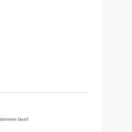
0 €.
rien:
Armbänder
,
Makramee
inieren lässt!