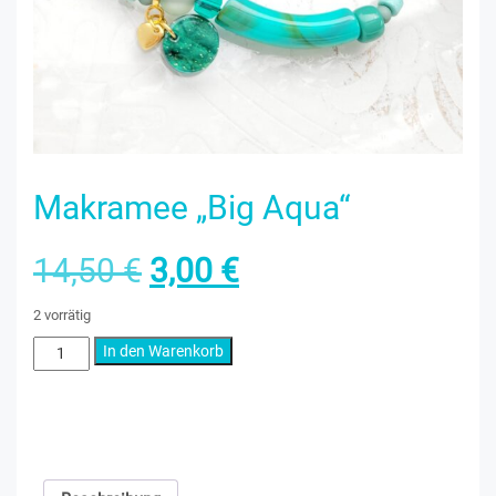
Makramee „Big Aqua“
Ursprünglicher
Aktueller
14,50
€
3,00
€
Preis
Preis
2 vorrätig
Makramee
In den Warenkorb
war:
ist:
„Big
Aqua“
14,50 €
3,00 €.
Menge
Kategorien:
Armbänder
,
Makramee