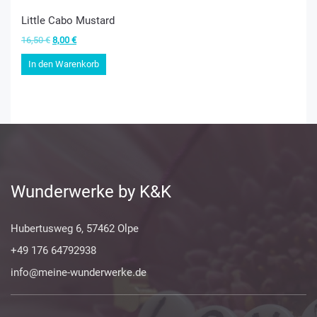
Little Cabo Mustard
Ursprünglicher
Aktueller
16,50
€
8,00
€
Preis
Preis
In den Warenkorb
war:
ist:
16,50 €
8,00 €.
Wunderwerke by K&K
Hubertusweg 6, 57462 Olpe
+49 176 64792938
info@meine-wunderwerke.de