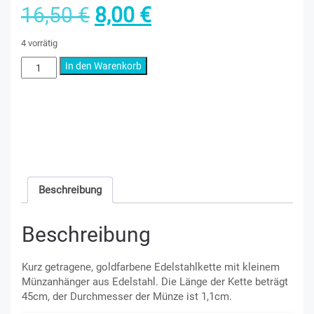
Ursprünglicher
Aktueller
16,50
€
8,00
€
Preis
Preis
4 vorrätig
Little
In den Warenkorb
war:
ist:
Coin
Menge
16,50 €
8,00 €.
Lieferzeit:
5-10 Tage
Artikelnummer:
12110016
Kategorien:
Gold & Rosegold
,
Halketten
Beschreibung
Beschreibung
Kurz getragene, goldfarbene Edelstahlkette mit kleinem
Münzanhänger aus Edelstahl. Die Länge der Kette beträgt
45cm, der Durchmesser der Münze ist 1,1cm.