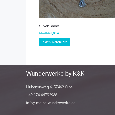
Silver Shine
Ursprünglicher
Aktueller
16,50
€
8,00
€
Preis
Preis
In den Warenkorb
war:
ist:
16,50 €
8,00 €.
Wunderwerke by K&K
Hubertusweg 6, 57462 Olpe
+49 176 64792938
info@meine-wunderwerke.de