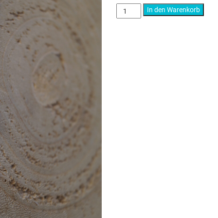
Little
In den Warenkorb
war:
is
Power
Menge
16,50 €
8
Lieferzeit:
5-10 Tage
Artikelnummer:
12130011
Katego