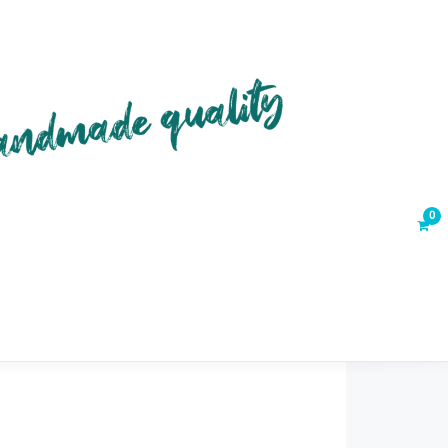
HOPS
WUNDER-ABO
GUTSCHEINE
ALL ABOUT K&K
 Shine“