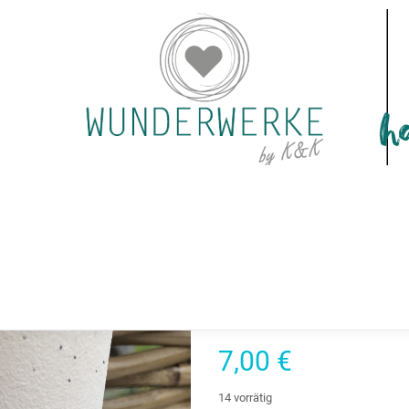
SIERBAR
DEKO & KERZEN
BESONDERE ANLÄSSE
SCHÜTZENFEST
SALE
WORKS
Facett „Black
7,00
€
14 vorrätig