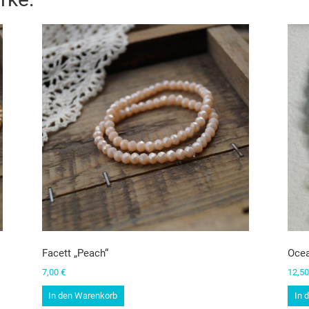
Facett „Peach“
Oce
7,00
€
12,5
In den Warenkorb
In 