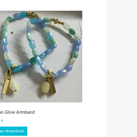
an Glow Armband
0
€
den Warenkorb