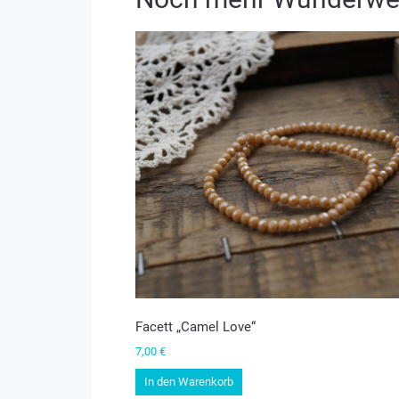
Facett „Camel Love“
7,00
€
In den Warenkorb