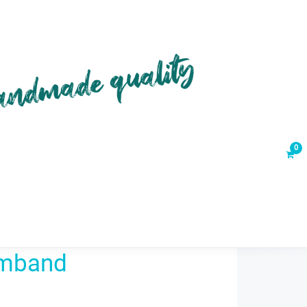
HOPS
WUNDER-ABO
GUTSCHEINE
ALL ABOUT K&K
iches Wunderwerk -
mband