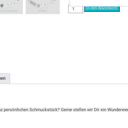
Dein
In den Warenkorb
persönliches
Wunderwerk
Lieferzeit:
10 Tage
-
Makrameearmband
Artikelnummer:
13700000
Katego
Menge
nen
anz persönlichen Schmuckstück? Gerne stellen wir Dir ein Wunder