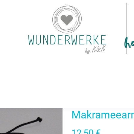
SIERBAR
DEKO & KERZEN
BESONDERE ANLÄSSE
SCHÜTZENFEST
SALE
WORKS
Dein persönl
Makrameear
12,50
€